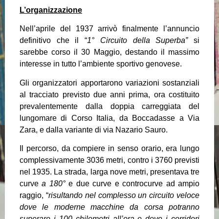
L’organizzazione
Nell’aprile del 1937 arrivò finalmente l’annuncio
definitivo che il “
1° Circuito della Superba”
si
sarebbe corso il 30 Maggio, destando il massimo
interesse in tutto l’ambiente sportivo genovese.
Gli organizzatori apportarono variazioni sostanziali
al tracciato previsto due anni prima, ora costituito
prevalentemente dalla doppia carreggiata del
lungomare di Corso Italia, da Boccadasse a Via
Zara, e dalla variante di via Nazario Sauro.
Il percorso, da compiere in senso orario, era lungo
complessivamente 3036 metri, contro i 3760 previsti
nel 1935. La strada, larga nove metri, presentava tre
curve
a 180°
e due curve e controcurve ad ampio
raggio, “
risultando nel complesso un circuito veloce
dove le moderne macchine da corsa potranno
superare i 100 chilometri all’ora e dove i corridori