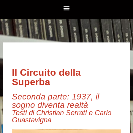
Il Circuito della
Superba
Seconda parte: 1937, il
sogno diventa realtà
Testi di Christian Serrati e Carlo
Guastavigna