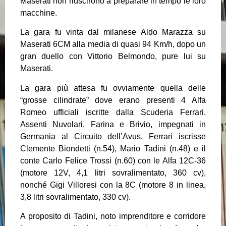
Maserati non riuscirono a preparare in tempo le loro
macchine.
La gara fu vinta dal milanese Aldo Marazza su
Maserati 6CM alla media di quasi 94 Km/h, dopo un
gran duello con Vittorio Belmondo, pure lui su
Maserati.
La gara più attesa fu ovviamente quella delle
“grosse cilindrate” dove erano presenti 4 Alfa
Romeo ufficiali iscritte dalla Scuderia Ferrari.
Assenti Nuvolari, Farina e Brivio, impegnati in
Germania al Circuito dell’Avus, Ferrari iscrisse
Clemente Biondetti (n.54), Mario Tadini (n.48) e il
conte Carlo Felice Trossi (n.60) con le Alfa 12C-36
(motore 12V, 4,1 litri sovralimentato, 360 cv),
nonché Gigi Villoresi con la 8C (motore 8 in linea,
3,8 litri sovralimentato, 330 cv).
A proposito di Tadini, noto imprenditore e corridore