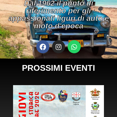
Dal 1962 il punto di
riferimento per gli
appassionati liguri di auto e
moto d'epoca
PROSSIMI EVENTI