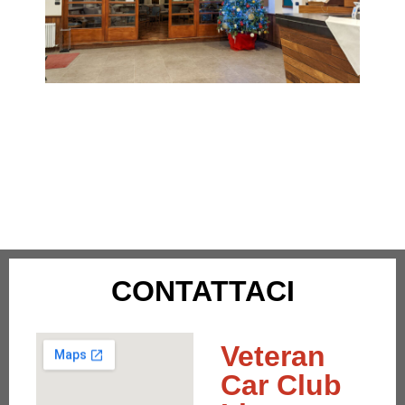
Cena degli auguri di Natale
Lunedì 14 Dicembre
Località da definire
CONTATTACI
Veteran
Car Club