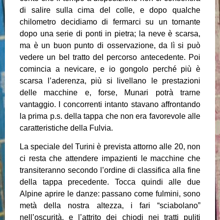
di salire sulla cima del colle, e dopo qualche
chilometro decidiamo di fermarci su un tornante
dopo una serie di ponti in pietra; la neve è scarsa,
ma è un buon punto di osservazione, da lì si può
vedere un bel tratto del percorso antecedente. Poi
comincia a nevicare, e io gongolo perché più è
scarsa l’aderenza, più si livellano le prestazioni
delle macchine e, forse, Munari potrà trarne
vantaggio. I concorrenti intanto stavano affrontando
la prima p.s. della tappa che non era favorevole alle
caratteristiche della Fulvia.
La speciale del Turini è prevista attorno alle 20, non
ci resta che attendere impazienti le macchine che
transiteranno secondo l’ordine di classifica alla fine
della tappa precedente. Tocca quindi alle due
Alpine aprire le danze: passano come fulmini, sono
metà della nostra altezza, i fari “sciabolano”
nell’oscurità, e l’attrito dei chiodi nei tratti puliti