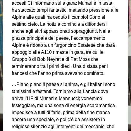
accesi! Ci informano sulla gara: Munari è in testa,
ha staccato tempi fantastici mettendo pressione alle
Alpine alle quali ha ceduto il cambio! Sono al
settimo cielo. La notizia comincia a diffondersi
anche agli altri appassionati sopraggiunti. Nella
piazza principale del paese, l’accampamento
Alpine è ridotto a un furgoncino Estafette che darà
appoggio alle A110 rimaste in gara, tra cui le
Gruppo 3 di Bob Neyret e di Pat Moss che
termineranno tra i primi dieci. Una disfatta per i
francesi che l’anno prima avevano dominato.
…Piano piano il paese si anima, e gli italiani sono
tantissimi e festanti. Torniamo alla Lancia dove
arriva l’HF di Munari e Mannucci; vorremmo
festeggiare, ma una sorta di energia scaramantica
impedisce a tutti di farlo, prima della fine manca
ancora una speciale, e poi c’è da assistere in
religioso silenzio agli interventi dei meccanici che