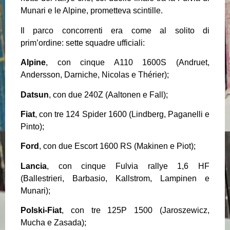
Munari e le Alpine, prometteva scintille.
Il parco concorrenti era come al solito di
prim’ordine: sette squadre ufficiali:
Alpine
, con cinque A110 1600S (Andruet,
Andersson, Darniche, Nicolas e Thérier);
Datsun
, con due 240Z (Aaltonen e Fall);
Fiat
, con tre 124 Spider 1600 (Lindberg, Paganelli e
Pinto);
Ford
, con due Escort 1600 RS (Makinen e Piot);
Lancia
, con cinque Fulvia rallye 1,6 HF
(Ballestrieri, Barbasio, Kallstrom, Lampinen e
Munari);
Polski-Fiat
, con tre 125P 1500 (Jaroszewicz,
Mucha e Zasada);