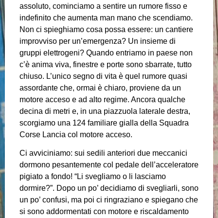
assoluto, cominciamo a sentire un rumore fisso e
indefinito che aumenta man mano che scendiamo.
Non ci spieghiamo cosa possa essere: un cantiere
improvviso per un’emergenza? Un insieme di
gruppi elettrogeni? Quando entriamo in paese non
c’è anima viva, finestre e porte sono sbarrate, tutto
chiuso. L’unico segno di vita è quel rumore quasi
assordante che, ormai è chiaro, proviene da un
motore acceso e ad alto regime. Ancora qualche
decina di metri e, in una piazzuola laterale destra,
scorgiamo una 124 familiare gialla della Squadra
Corse Lancia col motore acceso.
Ci avviciniamo: sui sedili anteriori due meccanici
dormono pesantemente col pedale dell’acceleratore
pigiato a fondo! “Li svegliamo o li lasciamo
dormire?”. Dopo un po’ decidiamo di svegliarli, sono
un po’ confusi, ma poi ci ringraziano e spiegano che
si sono addormentati con motore e riscaldamento