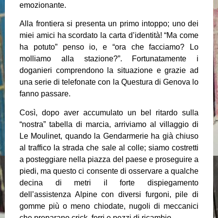
emozionante.
Alla frontiera si presenta un primo intoppo; uno dei
miei amici ha scordato la carta d’identità! “Ma come
ha potuto” penso io, e “ora che facciamo? Lo
molliamo alla stazione?”. Fortunatamente i
doganieri comprendono la situazione e grazie ad
una serie di telefonate con la Questura di Genova lo
fanno passare.
Così, dopo aver accumulato un bel ritardo sulla
“nostra” tabella di marcia, arriviamo al villaggio di
Le Moulinet, quando la Gendarmerie ha già chiuso
al traffico la strada che sale al colle; siamo costretti
a posteggiare nella piazza del paese e proseguire a
piedi, ma questo ci consente di osservare a qualche
decina di metri il forte dispiegamento
dell’assistenza Alpine con diversi furgoni, pile di
gomme più o meno chiodate, nugoli di meccanici
che preparano crick, ferri e pezzi di ricambio.