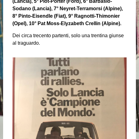
(Lancia), 5° Piot-Porter (Ford), 6° Barbasio-
Sodano (Lancia), 7° Neyret-Terramorsi (Alpine),
8° Pinto-Eisendle (Fiat), 9° Ragnotti-Thimonier
(Opel), 10° Pat Moss-Elyzabeth Crellin (Alpine).
Dei circa trecento partenti, solo una trentina giunse
al traguardo.