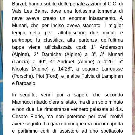
Burzet, hanno subito delle penalizzazioni al C.O. di
Vals Les Bains, dove una fortissima tormenta di
neve aveva creato un enorme intasamento. A
Munari, che per inciso aveva staccato il miglior
tempo nella p.s., attribuiscono due minuti e
purtroppo la classifica alla partenza dell’ultima
tappa viene ufficializzata così: 1° Andersson
(Alpine), 2° Darniche (Alpine) a 3”, 3° Munari
(Lancia) a 40”, 4° Andruet (Alpine) a 4’26”, 5°
Nicolas (Alpine) a 14’28”, a seguire Larrousse
(Porsche), Piot (Ford), e le altre Fulvia di Lampinen
e Barbasio.
In seguito, venni poi a sapere che secondo
Mannucci ritardo c’era sì stato, ma di un solo minuto
e non due. Le rimostranze vennero palesate al d.s.
Cesare Fiorio, ma non poterono per ovvii motivi
avere seguito. La gara comunque era ancora aperta
e partimmo certi di assistere ad uno spettacolo