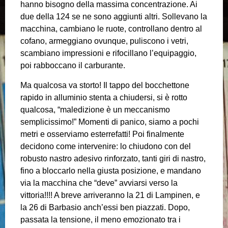
hanno bisogno della massima concentrazione. Ai
due della 124 se ne sono aggiunti altri. Sollevano la
macchina, cambiano le ruote, controllano dentro al
cofano, armeggiano ovunque, puliscono i vetri,
scambiano impressioni e rifocillano l’equipaggio,
poi rabboccano il carburante.
Ma qualcosa va storto! Il tappo del bocchettone
rapido in alluminio stenta a chiudersi, si è rotto
qualcosa, “maledizione è un meccanismo
semplicissimo!” Momenti di panico, siamo a pochi
metri e osserviamo esterrefatti! Poi finalmente
decidono come intervenire: lo chiudono con del
robusto nastro adesivo rinforzato, tanti giri di nastro,
fino a bloccarlo nella giusta posizione, e mandano
via la macchina che “deve” avviarsi verso la
vittoria!!!! A breve arriveranno la 21 di Lampinen, e
la 26 di Barbasio anch’essi ben piazzati. Dopo,
passata la tensione, il meno emozionato tra i