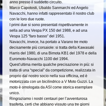
anno presso il suddetto circuito.
Marco Capotosti, Ubaldo Sanmarchi ed Angelo
Navacchi, hanno infatti rappresentato il nostro club
con le loro due ruote.
I primi due si sono presentati rispettivamente in
sella ad una Vespa PX 150 del 1988, e ad una
Vespa 125 “faro basso” del 1951.
Navacchi, invece, ha portato a Varano tre moto
decisamente più corsaiole: si tratta della Kawasaki
Harris del 1980, di una Bimota KB1 del 1978 e della
Euromoto-Navacchi 1100 del 1994.
Quest’ultima merita qualche precisazione in più: si
tratta di una “special” da competizione, realizzata in
proprio dal nostro socio nella sua officina, ed è
motorizzata con un bicilindrico a V Moto Guzzi. La
moto è omologata da ASI come storica esemplare
unico.
Ringraziamo i nostri centauri per l’avventurosa
trasferta, certi che abbiano vissuto una tre giorni