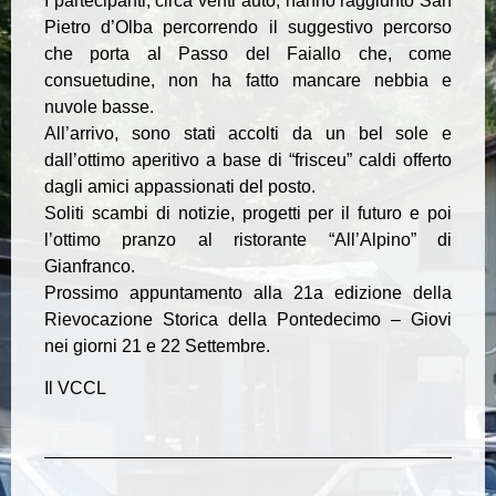
I partecipanti, circa venti auto, hanno raggiunto San
Pietro d’Olba percorrendo il suggestivo percorso
che porta al Passo del Faiallo che, come
consuetudine, non ha fatto mancare nebbia e
nuvole basse.
All’arrivo, sono stati accolti da un bel sole e
dall’ottimo aperitivo a base di “frisceu” caldi offerto
dagli amici appassionati del posto.
Soliti scambi di notizie, progetti per il futuro e poi
l’ottimo pranzo al ristorante “All’Alpino” di
Gianfranco.
Prossimo appuntamento alla 21a edizione della
Rievocazione Storica della Pontedecimo – Giovi
nei giorni 21 e 22 Settembre.
Il VCCL