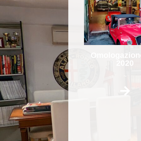
Omologazion
2020
~