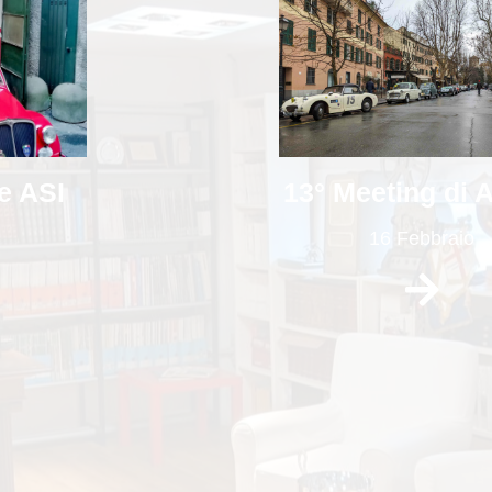
13° Meeting di 
e ASI
16 Febbraio