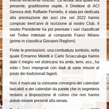
evento veramente riuscito. La serata, alla quale era
presente, graditissimo ospite, il Direttore di ACI
Genova dott. Raffaele Ferriello, è stata poi dedicata
alla premiazione dei soci che nel 2022 hanno
compiuto trent’anni di iscrizione al nostro Club. Il
nostro Presidente ha poi premiato i vari classificati
nel Trofeo intitolato al compianto Franci Milano
(primo in classifica Giovanni Reglioni).
Finite le premiazioni, una combattuta tombola, nella
quale Ermanno Meletti e Carlo Sciaccaluga hanno
dato il meglio nel districarsi tra ambi, terni, ecc., ha
visto i Soci impegnati con dadi di varie misure al
posto dei tradizionali fagioli.
Non è mancata la consueta consegna dei calendari
tascabili e dei calendari da parete che in segreteria
restano a disposizione di coloro che non hanno
potuto essere presenti alla serata.