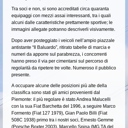
Tra soci e non, si sono accreditati circa quaranta
equipaggi con mezzi assai interessanti, tra i quali
alcuni dalle caratteristiche prettamente sportive; le
immagini allegate potranno descriverli visivamente.
Dopo aver posteggiato i veicoli nell’ampio piazzale
antistante “Il Baluardo”, ritirato tabelle di marcia e
numeri da apporre sul parabrezza, i concorrenti
hanno preso il via per cimentarsi sul percorso di
regolarità da ripetere tre volte. Numeroso il pubblico
presente.
A occupare alcune delle posizioni più alte della
classifica sono stati gli amici provenienti dal
Piemonte: il più regolare è stato Andrea Malucelli
con la sua Fiat Barchetta del 1996, a seguire Marco
Formento (Fiat 127 1979), Gian Paolo Billi (Fiat
508C 1938) primo tra i nostri soci, Ernesto Gemme
(Porsche Boxter 2003), Marcello Spina (MG TA del