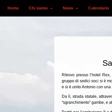
Home
Chi siamo
News
Calendario
Sa
Ritrovo presso l’hotel Rex
gruppo di sedici soci si è m
e si è unito Antonio con una
Da lì, strada statale, attra
“sgranchimento” gambe, e abb