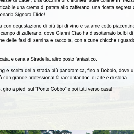
 delizie di Elide”, una dozzina di chilometri sulle colline in mez
icabile una crema di patate allo zafferano, una ricetta segreta
genaria Signora Elide!
a con degustazione di più tipi di vino e salame cotto piacentino,
l campo di zafferano, dove Gianni Ciao ha dissotterrato bulbi di 
ne delle fasi di semina e raccolta, con alcune chicche riguardo
cata, e cena a Stradella, altro posto fantastico.
ing e scelta della strada più panoramica, fino a Bobbio, dove u
tà con grande professionalità raccontandoci di arte e di storia.
, giro a piedi sul “Ponte Gobbo” e poi tutti verso casa!