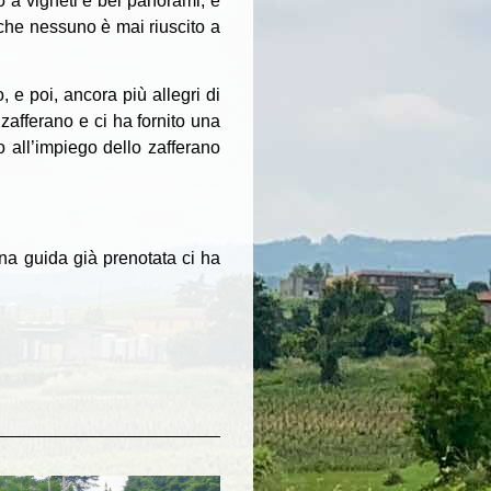
zo a vigneti e bei panorami, e
 che nessuno è mai riuscito a
 e poi, ancora più allegri di
zafferano e ci ha fornito una
 all’impiego dello zafferano
na guida già prenotata ci ha