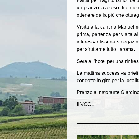
Partiti per l’agriturismo “Le
un pranzo favoloso. Indiment
ottenere dalla più che ottua
Visita alla cantina Manuelin
prima, partenza per visita a
interessantissima spiegazio
per sfruttarne tutto l’aroma.
Sera all’hotel per una rinfres
La mattina successiva brief
condotto in giro per la locali
Pranzo al ristorante Giardino
Il VCCL