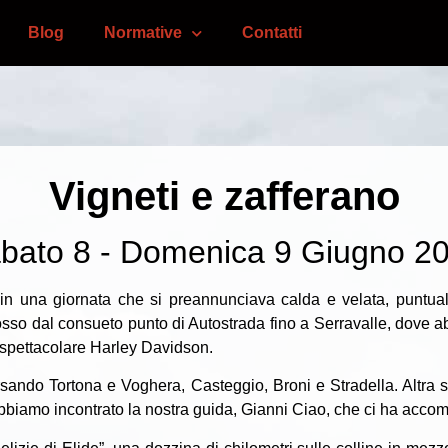
Blog
Normative
Contatti
Vigneti e zafferano
bato 8 - Domenica 9 Giugno 2
, in una giornata che si preannunciava calda e velata, puntua
osso dal consueto punto di Autostrada fino a Serravalle, dove 
 spettacolare Harley Davidson.
versando Tortona e Voghera, Casteggio, Broni e Stradella. Altr
iamo incontrato la nostra guida, Gianni Ciao, che ci ha accompa