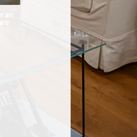
eran
ure
e