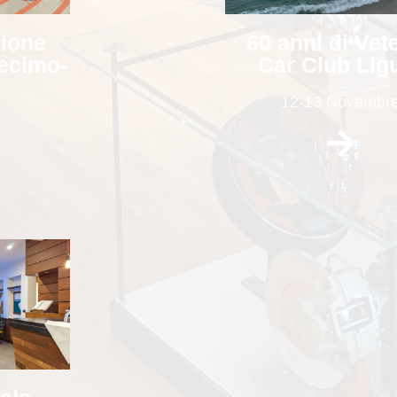
zione
60 anni di Vet
ecimo-
Car Club Lig
12-13 Novembr