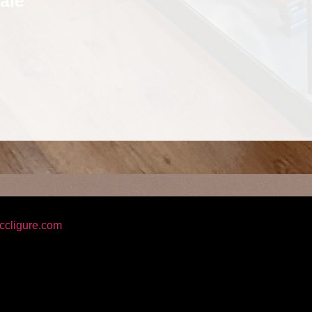
ale
ccligure.com