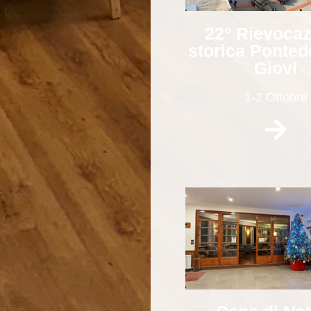
22° Rievoca
storica Ponted
Giovi
1-2 Ottobre