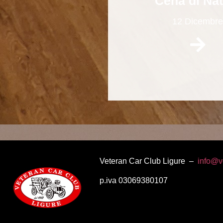
Cena di Nat
12 Dicembre
Veteran Car Club Ligure –
info@v
p.iva 03069380107