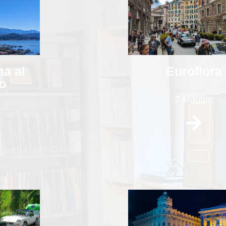
na al
Euroflora
o
7 Maggio