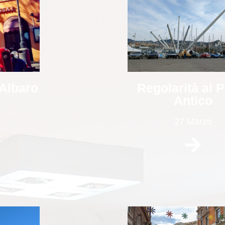
Regolarità al 
 Albaro
Antico
27 Marzo