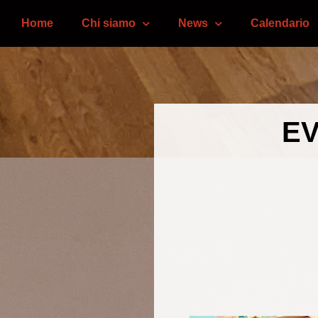
Home
Chi siamo
News
Calendario
EV